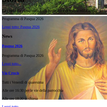
La chiesa è ubicata nella zona periferica e di nuova edificazione del c
Programma di Pasqua 2026
Leggi tutto: Pasqua 2026
News
Pasqua 2026
Programma di Pasqua 2026
Leggi tutto...
Via Crucis
Tutti i Venerdì di quaresima
Alle ore 16:30 per le vie della parrocchia
Alle ore 18:30 in chiesa
Leggi tutto...