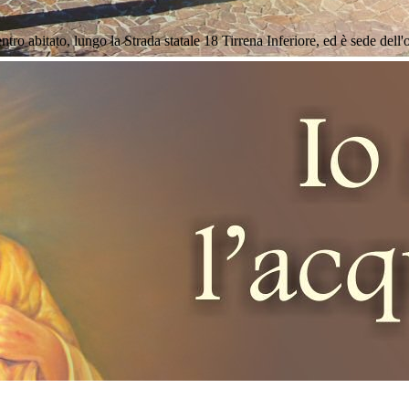
entro abitato, lungo la Strada statale 18 Tirrena Inferiore, ed è sede de