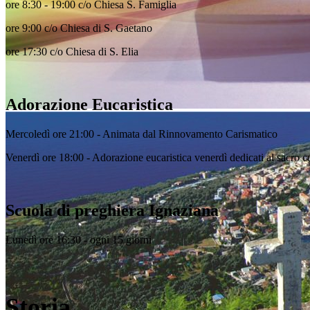
ore 8:30 - 19:00
c/o
Chiesa S. Famiglia
ore 9:00 c/o Chiesa di S. Gaetano
ore 17:30 c/o Chiesa di S. Elia
Adorazione Eucaristica
Mercoledì ore 21:00 - Animata dal Rinnovamento Carismatico
Venerdì ore 18:00 - Adorazione eucaristica venerdì dedicati al sacro c
Scuola di preghiera Ignaziana
Lunedì ore 16:30 - ogni 15 giorni
Storia