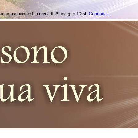
ll'omonima parrocchia eretta il 29 maggio 1994.
Continua...